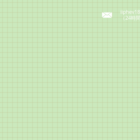
iiphev1
（24時