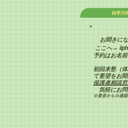
自学力向
お聞きに
ここへ→
ii
予約はお名前
初回来塾（体
て要望をお聞
保護者相談窓
気軽にお問
​​※業者からの