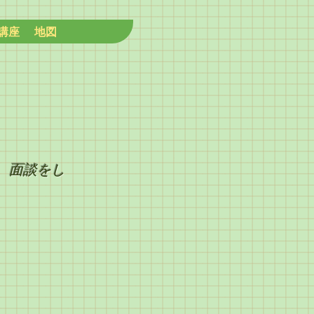
講座
地図
、面談をし