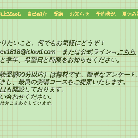
上MaeL
自己紹介
受講
お知らせ
予約状況
夏休み
なりたいこと、何でもお気軽にどうぞ！
phev1818@icloud.com
または公式ライン→
こちら
と学年、希望日と時限をお知らせください。
験受講90分以内）は無料です。簡単なアンケート
きし、最良の受講コースをご提案いたします。
口
も開設しております。
い合わせください。
連絡はおことわりしています。